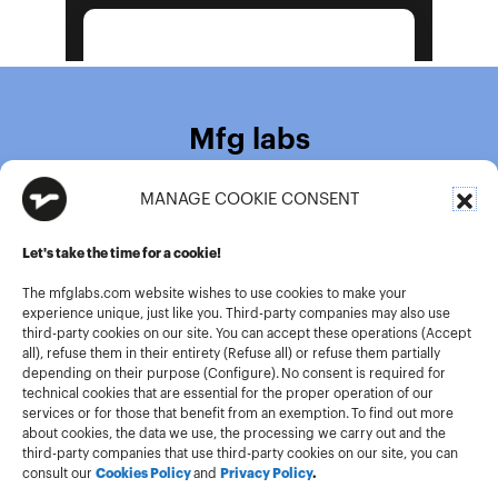
Mfg labs
MANAGE COOKIE CONSENT
9 Rue de l'Ancien Canal
93500 Pantin
France
Let's take the time for a cookie!
+33 (0)149 687 365
The mfglabs.com website wishes to use cookies to make your
contact@mfglabs.com
experience unique, just like you. Third-party companies may also use
third-party cookies on our site. You can accept these operations (Accept
ekino SAS – MFG Labs
all), refuse them in their entirety (Refuse all) or refuse them partially
Division
depending on their purpose (Configure). No consent is required for
technical cookies that are essential for the proper operation of our
services or for those that benefit from an exemption. To find out more
about cookies, the data we use, the processing we carry out and the
third-party companies that use third-party cookies on our site, you can
Terms and conditions of use
consult our
Cookies Policy
and
Privacy Policy
.